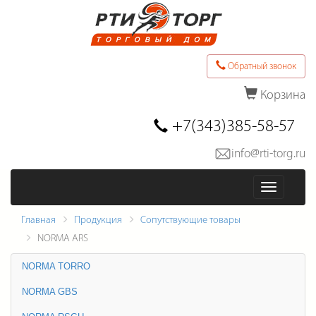
Обратный звонок
Корзина
Последние товары в заказе
+7(343)385-58-57
info@rti-torg.ru
Оформить заказ
Меню
Главная
Продукция
Сопутствующие товары
NORMA ARS
NORMA TORRO
NORMA GBS