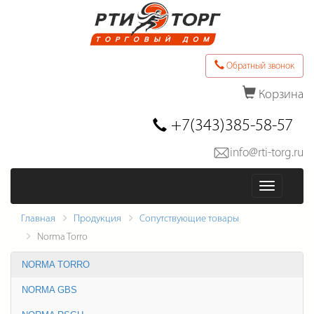
Обратный звонок
Корзина
Последние товары в заказе
+7(343)385-58-57
info@rti-torg.ru
Оформить заказ
Меню
Главная
Продукция
Сопутствующие товары
Norma Torro
NORMA TORRO
NORMA GBS