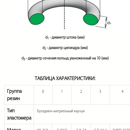
d
- диаметр штока (мм)
1
d
- диаметр цилиндра (мм)
2
d
- диаметр сечения кольца, умноженный на 10 (мм)
3
ТАБЛИЦА ХАРАКТЕРИСТИКИ:
Группа
0
1
2
3
4
резин
Тип
Бутадиен-нитрильный каучук
эластомера