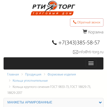
Обратный звонок
Корзина
Последние товары в заказе
+7(343)385-58-57
info@rti-torg.ru
Оформить заказ
Меню
Главная
Продукция
Формовые изделия
Кольца уплотнительные
Кольца круглого сечения ГОСТ 9833-73, ГОСТ 18829-73,
18829-2017
МАНЖЕТЫ АРМИРОВАННЫЕ