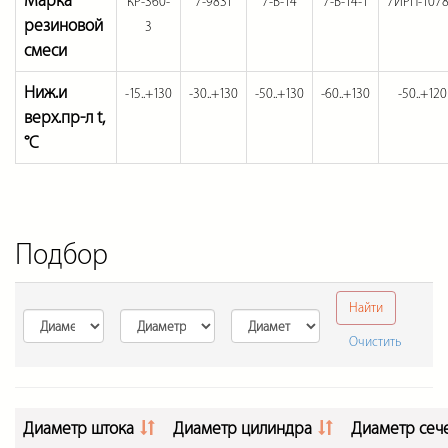
Марка
КР-360-
7-9831
7-В-14
7-В-14-1
7ИРП-107
резиновой
3
смеси
Ниж.и
-15..+130
-30..+130
-50..+130
-60..+130
-50..+120
верх.пр-л t,
°С
Подбор
Найти
Очистить
Диаметр штока
Диаметр цилиндра
Диаметр сеч