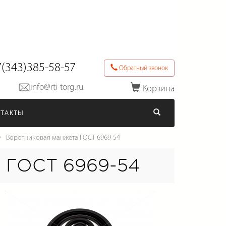
(343)385-58-57
Обратный звонок
info@rti-torg.ru
Корзина
Последние товары в заказе
НТАКТЫ
Оформить заказ
Воротниковая манжета ГОСТ 6969-54
 ГОСТ 6969-54