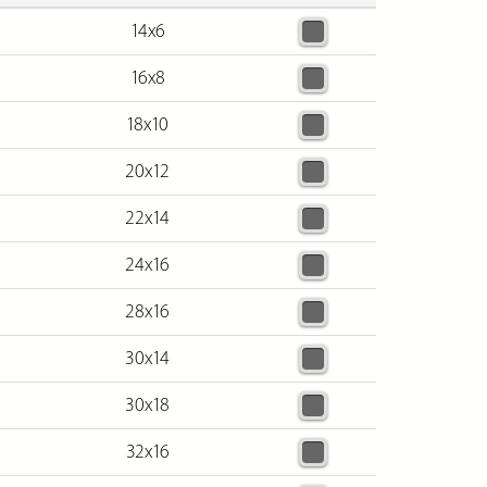
14х6
16х8
18х10
20х12
22х14
24х16
28х16
30х14
30х18
32х16