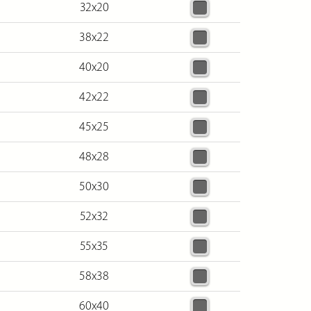
32х20
38х22
40х20
42х22
45х25
48х28
50х30
52х32
55х35
58х38
60х40