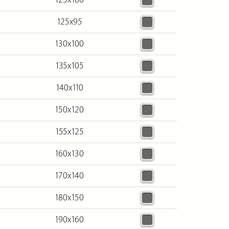
125х95
130х100
135х105
140х110
150х120
155х125
160х130
170х140
180х150
190х160