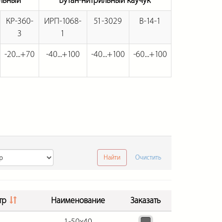
льный
Бутан-нитрильный каучук
КР-360-
ИРП-1068-
51-3029
В-14-1
3
1
-20...+70
-40...+100
-40...+100
-60...+100
Найти
Очистить
тр
Наименование
Заказать
1-50х40