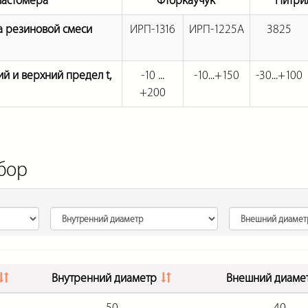
ластомера
Фторкаучук
Нитри
 резиновой смеси
ИРП-1316
ИРП-1225А
3825
й и верхний предел t,
-10 ...
-10...+150
-30...+100
+200
бор
Внутренний диаметр
Внешний диаме
50
40