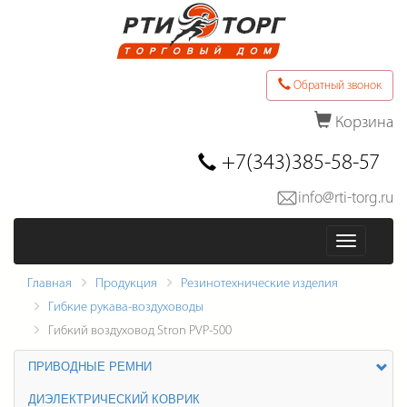
Обратный звонок
Корзина
Последние товары в заказе
+7(343)385-58-57
info@rti-torg.ru
Оформить заказ
Меню
Главная
Продукция
Резинотехнические изделия
Гибкие рукава-воздуховоды
Гибкий воздуховод Stron PVP-500
ПРИВОДНЫЕ РЕМНИ
ДИЭЛЕКТРИЧЕСКИЙ КОВРИК