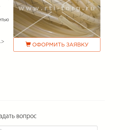
.
итью
.>
ОФОРМИТЬ ЗАЯВКУ
адать вопрос