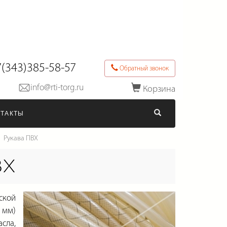
(343)385-58-57
Обратный звонок
info@rti-torg.ru
Корзина
Последние товары в заказе
НТАКТЫ
Оформить заказ
Рукава ПВХ
ВХ
ской
 мм)
сла,