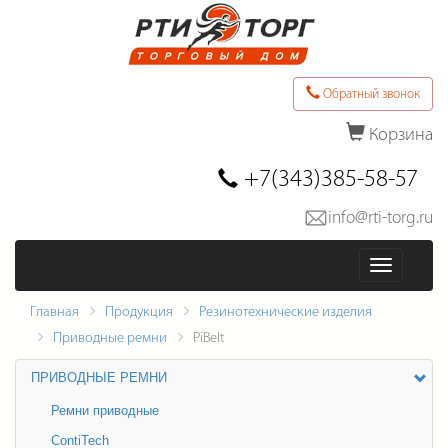
Обратный звонок
Корзина
Последние товары в заказе
+7(343)385-58-57
info@rti-torg.ru
Оформить заказ
Меню
Главная
Продукция
Резинотехнические изделия
Приводные ремни
PiBelt
ПРИВОДНЫЕ РЕМНИ
Ремни приводные
ContiTech