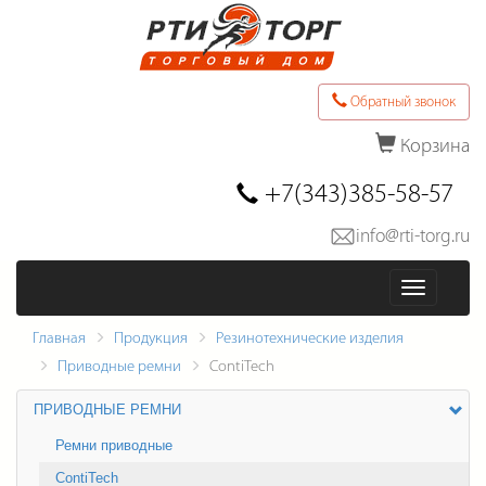
Обратный звонок
Корзина
Последние товары в заказе
+7(343)385-58-57
info@rti-torg.ru
Оформить заказ
Меню
Главная
Продукция
Резинотехнические изделия
Приводные ремни
ContiTech
ПРИВОДНЫЕ РЕМНИ
Ремни приводные
ContiTech